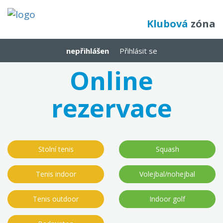
Klubová
zóna
nepřihlášen
Přihlásit se
Online
rezervace
Stolní tenis
Squash
Tenis indoor
Volejbal/nohejbal
Tenis outdoor
Indoor golf