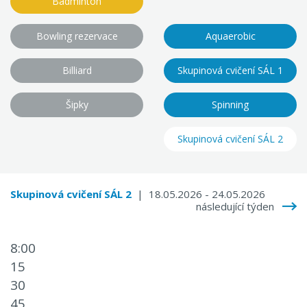
Badminton
Bowling rezervace
Aquaerobic
Billiard
Skupinová cvičení SÁL 1
Šipky
Spinning
Skupinová cvičení SÁL 2
Skupinová cvičení SÁL 2
| 18.05.2026 - 24.05.2026
následující týden
8:00
15
30
45