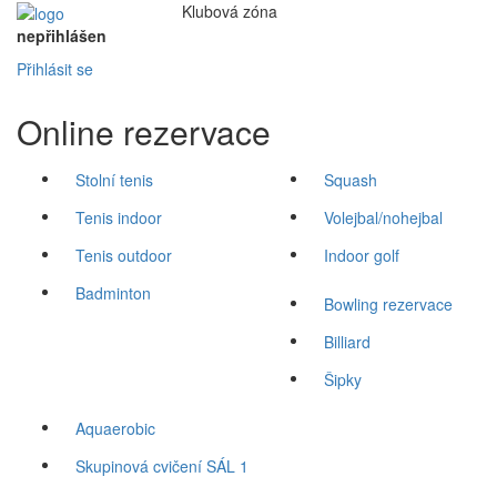
Klubová
zóna
nepřihlášen
Přihlásit se
Online rezervace
Stolní tenis
Squash
Tenis indoor
Volejbal/nohejbal
Tenis outdoor
Indoor golf
Badminton
Bowling rezervace
Billiard
Šipky
Aquaerobic
Skupinová cvičení SÁL 1