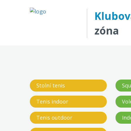
Klubov
zóna
Stolní tenis
Squ
Tenis indoor
Vol
Tenis outdoor
Ind