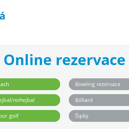
á
Online rezervace
ash
Bowling rezervace
ejbal/nohejbal
Billiard
oor golf
Šipky