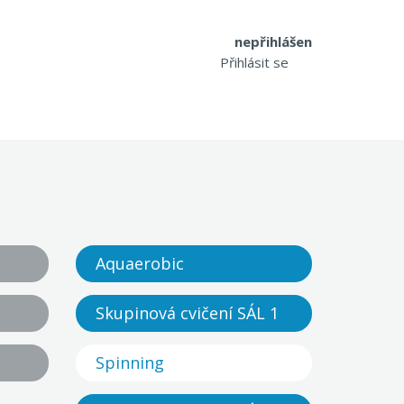
nepřihlášen
Přihlásit se
Aquaerobic
Skupinová cvičení SÁL 1
Spinning