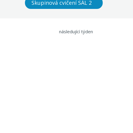
Skupinová cvičení SÁL 2
následující týden