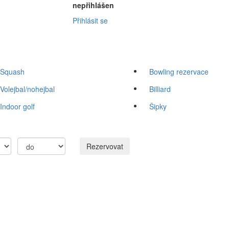
nepřihlášen
Přihlásit se
Squash
Bowling rezervace
Volejbal/nohejbal
Billiard
Indoor golf
Šipky
Rezervovat