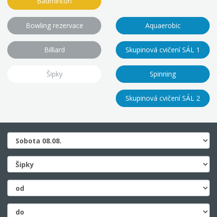
Badminton
Bowling rezervace
Aquaerobic
Billiard
Skupinová cvičení SÁL 1
Šipky
Spinning
Skupinová cvičení SÁL 2