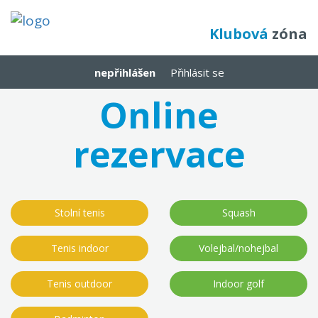
Klubová
zóna
nepřihlášen
Přihlásit se
Online
rezervace
Stolní tenis
Squash
Tenis indoor
Volejbal/nohejbal
Tenis outdoor
Indoor golf