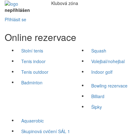
Klubová
zóna
nepřihlášen
Přihlásit se
Online rezervace
Stolní tenis
Squash
Tenis indoor
Volejbal/nohejbal
Tenis outdoor
Indoor golf
Badminton
Bowling rezervace
Billiard
Šipky
Aquaerobic
Skupinová cvičení SÁL 1