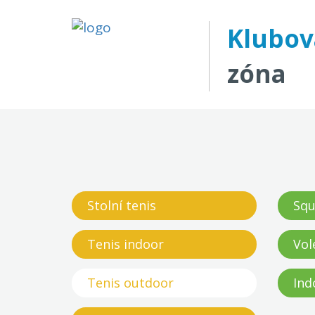
Klubov
zóna
Stolní tenis
Squ
Tenis indoor
Vol
Tenis outdoor
Ind