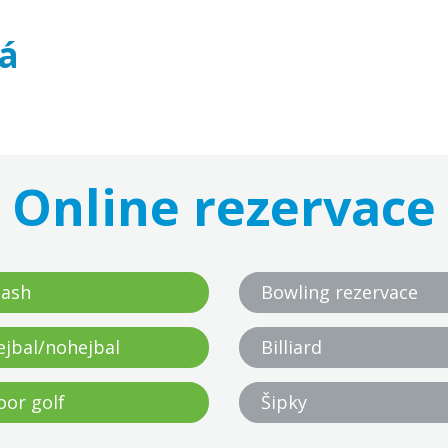
á
Online rezervace
ash
Bowling rezervace
ejbal/nohejbal
Billiard
oor golf
Šipky