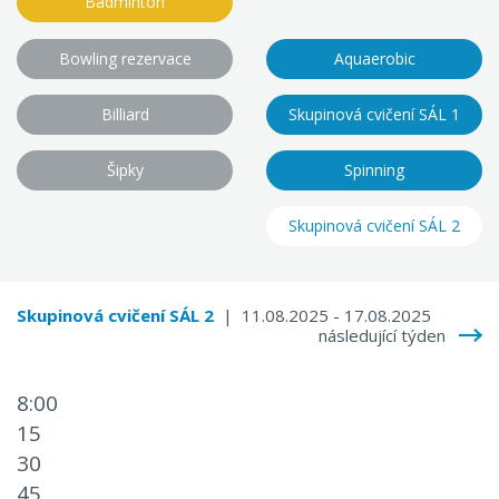
Badminton
Bowling rezervace
Aquaerobic
Billiard
Skupinová cvičení SÁL 1
Šipky
Spinning
Skupinová cvičení SÁL 2
Skupinová cvičení SÁL 2
| 11.08.2025 - 17.08.2025
následující týden
8:00
15
30
45