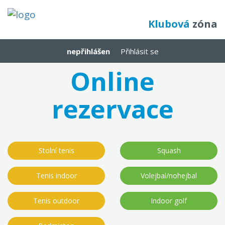
Klubová
zóna
nepřihlášen
Přihlásit se
Online
rezervace
Stolní tenis
Squash
Tenis indoor
Volejbal/nohejbal
Tenis outdoor
Indoor golf