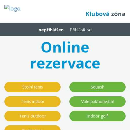
Klubová
zóna
nepřihlášen
Přihlásit se
Online
rezervace
Stolní tenis
Squash
Tenis indoor
Volejbal/nohejbal
Tenis outdoor
Indoor golf