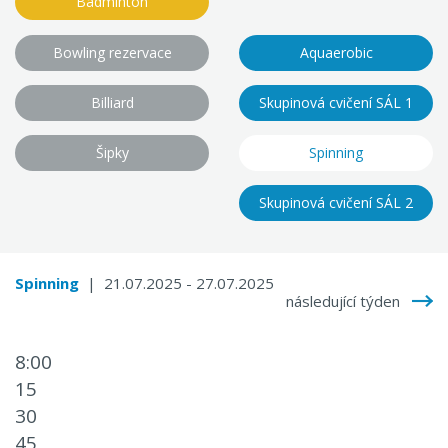
Badminton
Bowling rezervace
Aquaerobic
Billiard
Skupinová cvičení SÁL 1
Šipky
Spinning
Skupinová cvičení SÁL 2
Spinning
| 21.07.2025 - 27.07.2025
následující týden
8:00
15
30
45