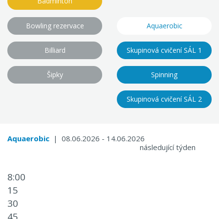
Badminton
Bowling rezervace
Aquaerobic
Billiard
Skupinová cvičení SÁL 1
Šipky
Spinning
Skupinová cvičení SÁL 2
Aquaerobic
| 08.06.2026 - 14.06.2026
následující týden
8:00
15
30
45