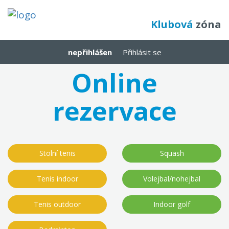
Klubová
zóna
nepřihlášen
Přihlásit se
Online
rezervace
Stolní tenis
Squash
Tenis indoor
Volejbal/nohejbal
Tenis outdoor
Indoor golf