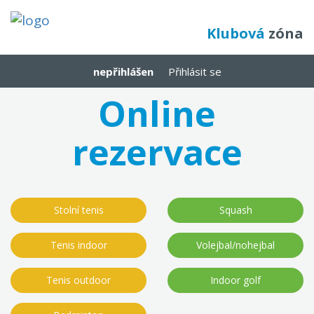
Klubová
zóna
nepřihlášen
Přihlásit se
Online
rezervace
Stolní tenis
Squash
Tenis indoor
Volejbal/nohejbal
Tenis outdoor
Indoor golf