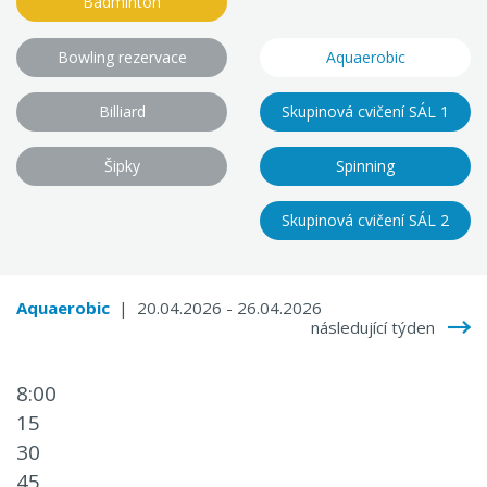
Badminton
Bowling rezervace
Aquaerobic
Billiard
Skupinová cvičení SÁL 1
Šipky
Spinning
Skupinová cvičení SÁL 2
Aquaerobic
| 20.04.2026 - 26.04.2026
následující týden
8:00
15
30
45